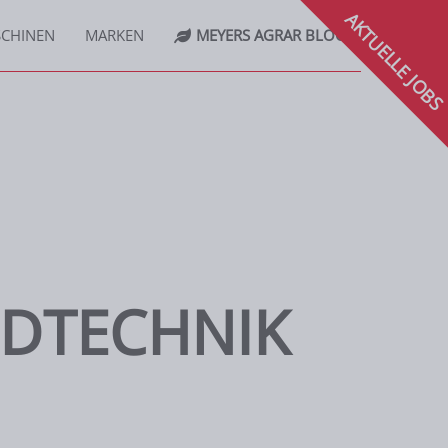
 in Cuxhaven -
AKTUELLE JOB
CHINEN
MARKEN
MEYERS AGRAR BLOG
NDTECHNIK