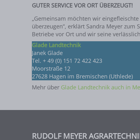
GUTER SERVICE VOR ORT ÜBERZEUGT!
„Gemeinsam möchten wir eingefleischt
überzeugen“, erklärt Sandra Meyer zum S
Betriebe vor Ort und wir seine verlässli
Glade Landtechnik
Janek Glade
Tel. + 49 (0) 151 72 422 423
Moorstraße 12
27628 Hagen im Bremischen (Uthlede)
Mehr über
Glade Landtechnik auch in Me
RUDOLF MEYER AGRARTECHNI