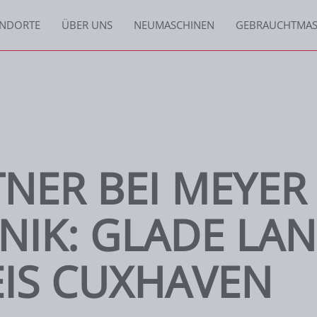
Partner: Glade Landtechnik
rtechnik: Glade Landtechnik im Landkreis Cuxhaven
ANDORTE
ÜBER UNS
NEUMASCHINEN
GEBRAUCHTMAS
NER BEI MEYER
NIK: GLADE LA
EIS CUXHAVEN