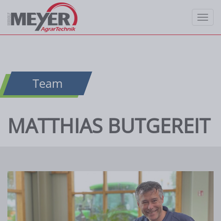
Matthias Butgereit - Meyer
Startseite
»
Team
»
Matthias Butgereit
Togg
Team
MATTHIAS BUTGEREIT