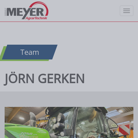
Jörn Gerken - Meyer Agrart
Startseite
»
Team
»
Jörn Gerken
Togg
Team
JÖRN GERKEN